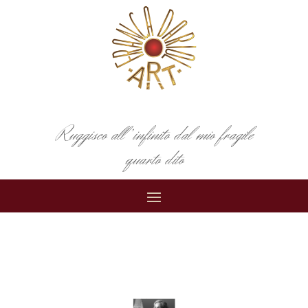
Ruggisco all’infinito dal mio fragile
quarto dito