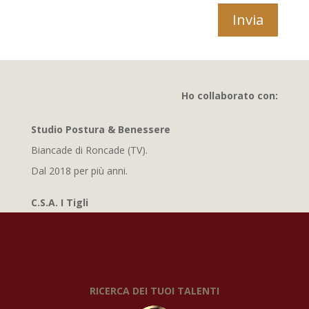
Invia
Ho collaborato con:
Studio Postura & Benessere
Biancade di Roncade (TV).
Dal 2018 per più anni.
C.S.A. I Tigli
Meolo (VE)
in sinergia con gli educatori del centro, ho organizzato
e tenuto 12 lezioni di
laboratorio pittorico-espressivo
,
a scopo arteterapico, concluso con la mostra dedicata
ai lavori svolti
RICERCA DEI TUOI TALENTI