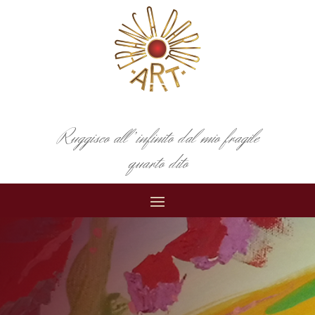
Ruggisco all’infinito dal mio fragile
quarto dito