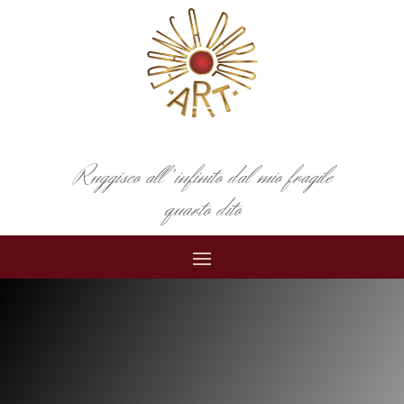
Ruggisco all’infinito dal mio fragile
quarto dito