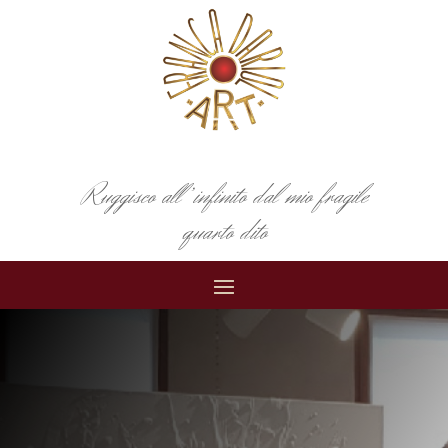
Ruggisco all’infinito dal mio fragile
quarto dito