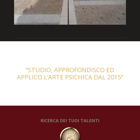
“STUDIO, APPROFONDISCO ED
APPLICO L’ARTE PSICHICA DAL 2015”
RICERCA DEI TUOI TALENTI