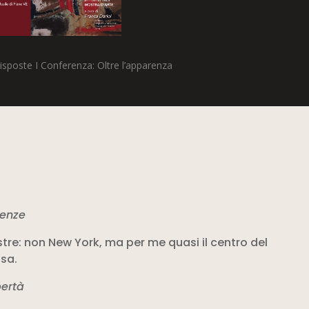
sposte I Conferenza: Oltre l’apparenza
renze
re: non New York, ma per me quasi il centro del
sa.
bertà