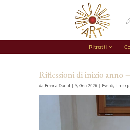
Ritratti
Co
Riflessioni di inizio anno 
da
Franca Dariol
|
9, Gen 2026
|
Eventi
,
Il mio 