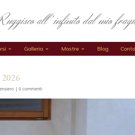
Ruggisco all’infinito dal mio fragi
rsi
Galleria
Mostre
Blog
Conta
– 2026
pensiero
|
0 commenti