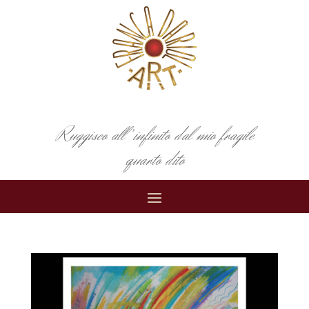
Ruggisco all’infinito dal mio fragile
quarto dito