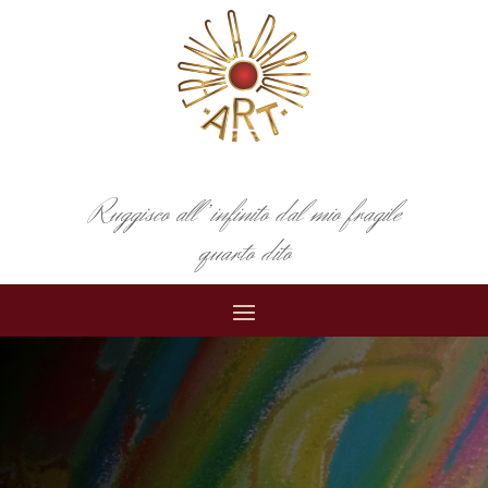
Ruggisco all’infinito dal mio fragile
quarto dito