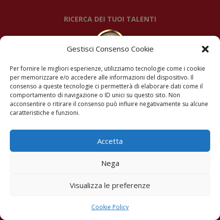
RICERCA DEI TUOI TALENTI
Gestisci Consenso Cookie
Per fornire le migliori esperienze, utilizziamo tecnologie come i cookie
per memorizzare e/o accedere alle informazioni del dispositivo. Il
DRLFNC70P41L407M
consenso a queste tecnologie ci permetterà di elaborare dati come il
comportamento di navigazione o ID unici su questo sito. Non
acconsentire o ritirare il consenso può influire negativamente su alcune
SEGUIMI
caratteristiche e funzioni.
Accetta
Nega
© Copyright 2026 – Franca Dariol – Meolo VE – IT
Visualizza le preferenze
RITRATTI
Cookie Policy